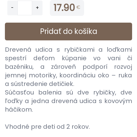
17.90
€
-
+
Pridať do košíka
Drevená udica s rybičkami a loďkami
spestrí deťom kúpanie vo vani či
bazéniku, a zároveň podporí rozvoj
jemnej motoriky, koordináciu oko – ruka
a sústredenie detičiek.
Súčasťou balenia sú dve rybičky, dve
ľoďky a jedna drevená udica s kovovým
háčikom.
Vhodné pre deti od 2 rokov.