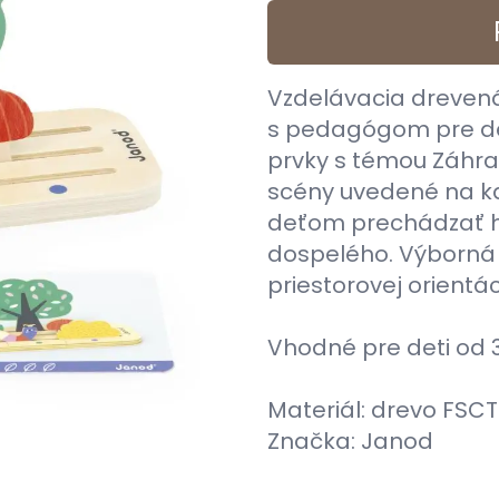
Vzdelávacia drevená 
s pedagógom pre det
prvky s témou Záhra
scény uvedené na ka
deťom prechádzať h
dospelého. Výborná 
priestorovej orientác
Vhodné pre deti od 3
Materiál: drevo FSCT
Značka: Janod