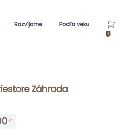
Rozvíjame
Podľa veku
1
riestore Záhrada
90
€