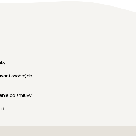
nky
úvaní osobných
enie od zmluvy
vád