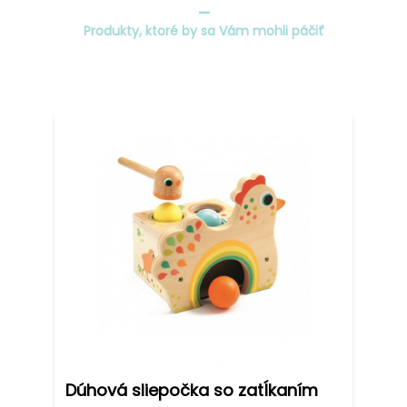
_
Produkty, ktoré by sa Vám mohli páčiť
Dúhová sliepočka so zatĺkaním